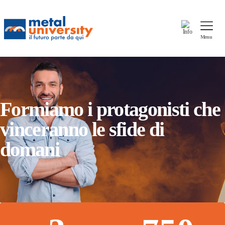
Info
Menu
Formiamo i protagonisti che
vinceranno le sfide di
domani