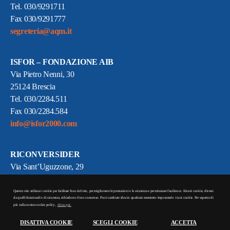
Tel. 030/9291711
Fax 030/9291777
segreteria@aqm.it
ISFOR – FONDAZIONE AIB
Via Pietro Nenni, 30
25124 Brescia
Tel. 030/2284.511
Fax 030/2284.584
info@isfor2000.com
RICONVERSIDER
Via Sant’Uguzzone, 29
20126 Milano
Tel. 02/66146600
Questo sito utilizza i cookie per facilitare l'uso del sito, per migliorarne le prestazioni e la sicurezza e per misurare l'audience. Alcuni cookie, diversi
da quelli funzionali e di sicurezza, richiedono il tuo consenso. Puoi cambiare idea in qualsiasi momento impostando i tuoi cookie. Per saperne di
info@riconversider.it
più sulla nostra cookie policy,
clicca qui.
DISATTIVA COOKIE
SCEGLI COOKIE
ACCETTA